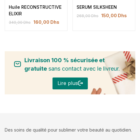
Note
5.00
Note
5.00
Huile RECONSTRUCTIVE
SERUM SILKSHEEN
sur 5
sur 5
ELIXIR
150,00
Dhs
268,00
Dhs
160,00
Dhs
340,00
Dhs
Livraison 100 % sécurisée et
gratuite
sans contact avec le livreur.
Lire plus
Des soins de qualité pour sublimer votre beauté au quotidien.