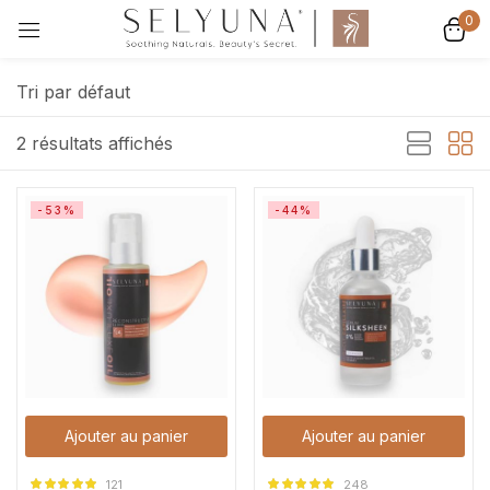
0
Se connecter
Tri par défaut
2 résultats affichés
-53%
-44%
Se souvenir de moi
Mot de passe perdu ?
Se connecter
Créer un compte
Ajouter au panier
Ajouter au panier
121
248